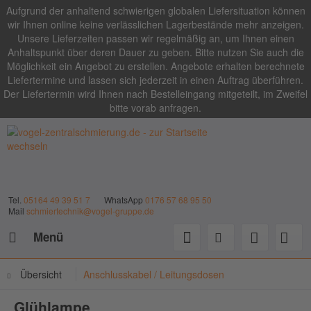
Aufgrund der anhaltend schwierigen globalen Liefersituation können
wir Ihnen online keine verlässlichen Lagerbestände mehr anzeigen.
Unsere Lieferzeiten passen wir regelmäßig an, um Ihnen einen
Anhaltspunkt über deren Dauer zu geben. Bitte nutzen Sie auch die
Möglichkeit ein Angebot zu erstellen. Angebote erhalten berechnete
Liefertermine und lassen sich jederzeit in einen Auftrag überführen.
Der Liefertermin wird Ihnen nach Bestelleingang mitgeteilt, im Zweifel
bitte vorab anfragen.
Tel.
05164 49 39 51 7
WhatsApp
0176 57 68 95 50
Mail
schmiertechnik@vogel-gruppe.de
Menü
Übersicht
Anschlusskabel / Leitungsdosen
Glühlampe