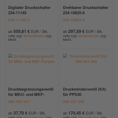
Digitaler Druckschalter
Drehbarer Druckschalter
234-11145
234-10825-8
234-11145-3
234-10825-8
559,81 €
297,59 €
ab
EUR / Stk.
ab
EUR / Stk.
netto zzgl.
Versandkosten
zzgl.
netto zzgl.
Versandkosten
zzgl.
MwSt.
MwSt.
Druckbegrenzungsventil
Druckminderventil (Kit)
für MKU- und MKF-
für PPS30
Pumpen
996-000-947
995-901-062
37,70 €
170,45 €
ab
EUR / Stk.
ab
EUR / Stk.
netto zzgl.
Versandkosten
zzgl.
netto zzgl.
Versandkosten
zzgl.