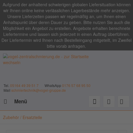
Aufgrund der anhaltend schwierigen globalen Liefersituation können
wir Ihnen online keine verlässlichen Lagerbestände mehr anzeigen.
Unsere Lieferzeiten passen wir regelmäßig an, um Ihnen einen
Anhaltspunkt über deren Dauer zu geben. Bitte nutzen Sie auch die
Möglichkeit ein Angebot zu erstellen. Angebote erhalten berechnete
Liefertermine und lassen sich jederzeit in einen Auftrag überführen.
Der Liefertermin wird Ihnen nach Bestelleingang mitgeteilt, im Zweifel
bitte vorab anfragen.
Tel.
05164 49 39 51 7
WhatsApp
0176 57 68 95 50
Mail
schmiertechnik@vogel-gruppe.de
Menü
Zubehör / Ersatzteile