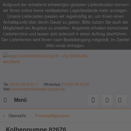
Aufgrund der anhaltend schwierigen globalen Liefersituation können
wir Ihnen online keine verlässlichen Lagerbestände mehr anzeigen.
Unsere Lieferzeiten passen wir regelmäßig an, um Ihnen einen
Anhaltspunkt über deren Dauer zu geben. Bitte nutzen Sie auch die
Möglichkeit ein Angebot zu erstellen. Angebote erhalten berechnete
Liefertermine und lassen sich jederzeit in einen Auftrag überführen.
Der Liefertermin wird Ihnen nach Bestelleingang mitgeteilt, im Zweifel
bitte vorab anfragen.
Tel.
05164 49 39 51 7
WhatsApp
0176 57 68 95 50
Mail
schmiertechnik@vogel-gruppe.de
Menü
Übersicht
Pneumatikpumpen
Kolbenpumpe 82676