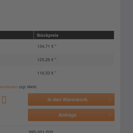
Stückpreis
134,71 € *
123,26 € *
116,53 € *
sandkosten
zzgl. MwSt.
In den
Warenkorb
Anfrage
995-001-500