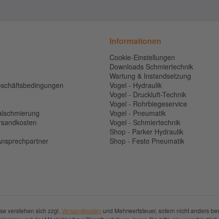
Informationen
Cookie-Einstellungen
Downloads Schmiertechnik
Wartung & Instandsetzung
eschäftsbedingungen
Vogel - Hydraulik
Vogel - Druckluft-Technik
Vogel - Rohrbiegeservice
alschmierung
Vogel - Pneumatik
ersandkosten
Vogel - Schmiertechnik
n
Shop - Parker Hydraulik
 Ansprechpartner
Shop - Festo Pneumatik
ise verstehen sich zzgl.
Versandkosten
und Mehrwertsteuer, sofern nicht anders be