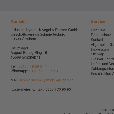
Kontakt
Service
Industrie-Hydraulik Vogel & Partner GmbH
Über uns
Geschäftsbereich Schmiertechnik
Datenschutz
29690 Grethem
Kontakt
Allgemeine G
Hauptlager:
Impressum
August-Borsig-Ring 15
Sitemap
15566 Schöneiche
Glossar Zentr
Liefer- und V
Tel.:
05164 49 39 51 7
Zahlungsarte
WhatsApp:
0176 57 68 95 50
Ihre direkten
Mail:
schmiertechnik@vogel-gruppe.de
Kostenfreier Kontakt: 0800 770 90 90
* Alle Pre