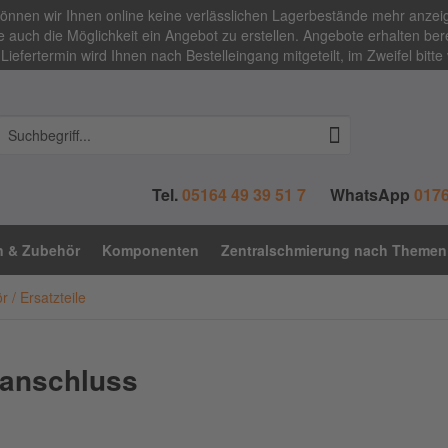
 können wir Ihnen online keine verlässlichen Lagerbestände mehr anze
 auch die Möglichkeit ein Angebot zu erstellen. Angebote erhalten bere
Liefertermin wird Ihnen nach Bestelleingang mitgeteilt, im Zweifel bitte
Tel.
05164 49 39 51 7
WhatsApp
0176
n & Zubehör
Komponenten
Zentralschmierung nach Themen
 / Ersatzteile
lanschluss