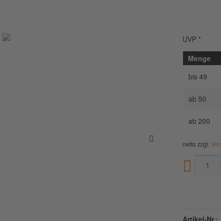
UVP *
Menge
bis
49
ab
50
ab
200
netto zzgl.
Ver
Artikel-Nr.: