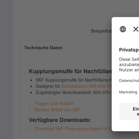
Beispielhafte Darstellu
Technische Daten
Kupplungsmuffe für Nachfüllanschluss
SKF Kupplungsmuffe für Nachfüllanschluss
Geeignet für
Einfüllstutzen 995-000-705
Zugehöriges Verschlusstück: 833-370-001
Fragen zum Artikel?
Weitere Artikel von SKF
Verfügbare Downloads:
Download SKF Progressivanlagen für Nutzfahrzeuge