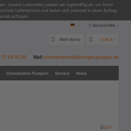
igen. Unsere Lieferzeiten passen wir regelmäßig an, um Ihnen
chnete Liefertermine und lassen sich jederzeit in einen Auftrag
 vorab anfragen.
Service/Hilfe
vogel-zentralschmierung.de
Mein Konto
0,00 € *
 57 68 95 50
Mail
schmiertechnik@vogel-gruppe.de
Chemikalien-Pumpen
Service
News