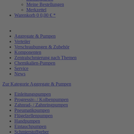
Meine Bestellungen
Merkzettel
Warenkorb
0
0,00 € *
Aggregate & Pumpen
Verteiler
Verschraubungen & Zubehör
Komponenten
Zentralschmierung nach Themen
Chemikalien-Pumpen
Service
News
Zur Kategorie Aggregate & Pumpen
Einleitungspumpen
Progressiv- / Kolbenpumpen
Zahnrad- / Zahnringpumpen
Pneumatikpumpen
Flügelzellenpumpen
Handpumpen
Eintauchpumpen
Schmierstoffgeber