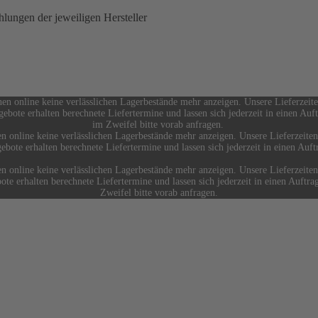
lungen der jeweiligen Hersteller
nen online keine verlässlichen Lagerbestände mehr anzeigen. Unsere Lieferzei
gebote erhalten berechnete Liefertermine und lassen sich jederzeit in einen Auf
im Zweifel bitte vorab anfragen.
en online keine verlässlichen Lagerbestände mehr anzeigen. Unsere Lieferzeite
ebote erhalten berechnete Liefertermine und lassen sich jederzeit in einen Auf
en online keine verlässlichen Lagerbestände mehr anzeigen. Unsere Lieferzeite
ote erhalten berechnete Liefertermine und lassen sich jederzeit in einen Auftr
Zweifel bitte vorab anfragen.