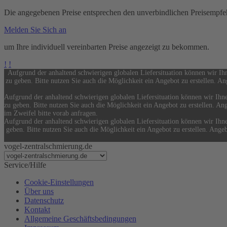
Die angegebenen Preise entsprechen den unverbindlichen Preisempfeh
Melden Sie Sich an
um Ihre individuell vereinbarten Preise angezeigt zu bekommen.
!
!
Aufgrund der anhaltend schwierigen globalen Liefersituation können wir Ih
zu geben. Bitte nutzen Sie auch die Möglichkeit ein Angebot zu erstellen. An
Aufgrund der anhaltend schwierigen globalen Liefersituation können wir Ihn
zu geben. Bitte nutzen Sie auch die Möglichkeit ein Angebot zu erstellen. Ang
im Zweifel bitte vorab anfragen.
Aufgrund der anhaltend schwierigen globalen Liefersituation können wir Ihn
geben. Bitte nutzen Sie auch die Möglichkeit ein Angebot zu erstellen. Angeb
vogel-zentralschmierung.de
Service/Hilfe
Cookie-Einstellungen
Über uns
Datenschutz
Kontakt
Allgemeine Geschäftsbedingungen