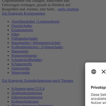
Gegebenheiten von Anlagen, Maschinen und
Fahrzeugen verlangen, gerade in Hinblick auf
Baugrößen und -formen, eine hohe...
mehr erfahren
Zur Kategorie Komponenten
Anschlusskabel / Leitungsdosen
Druckschalter
Ersatzmotoren
Filter
Füllstandsschalter
Impulsgeber / Strömungswächter
Kolbendetektoren / Zyklenschalter
Manometer
Pumpenelemente
Schmierstoffbehälter
Schmierstoffe
Steuergeräte
Wegeventile
Zur Kategorie Zentralschmierung nach Themen
Schmiersystem CLU4
Drahtseilschmierung
Fahrzeugschmierung
Kettenschmierung
Minimalmengenschmierung