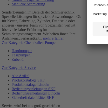
Manuelle Schmierung
Sonderlösungen im Bereich der Schmiertechnik
Spezielle Lösungen für spezielle Anwendungen: Ob
für Ketten, Fahrzeuge, Zylinder, Drahtseile oder
anderen - unserer Team von Spezialisten verfügt
über viele Jahre Erfahrung im
Schmierungsmanagement. Wir helfen Ihnen Ihre
Anlangenzuverlässigkeit...
mehr erfahren
Zur Kategorie Chemikalien-Pumpen
Handpumpen
Fasspumpen
Zubehör
Zur Kategorie Service
Alte Artikel
Produktkataloge SKF
Produktkataloge Lincoln
Bedienungsanleitungen SKF
Bedienungsanleitungen Lincoln
Sicherheitsdatenblätter SKF
Service wird bei uns groß geschrieben