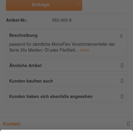
Anfrage
Artikel-Nr.:
352-005-K
Beschreibung
passend für sämtliche MonoFlex Vorschmierverteiler der
Serie 35x Medien: Öl oder Fließfett...
mehr
Ähnliche Artikel
Kunden kauften auch
Kunden haben sich ebenfalls angesehen
Kontakt