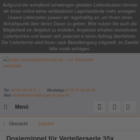
Aufgrund der anhaltend schwierigen globalen Liefersituation können
wir Ihnen online keine verlässlichen Lagerbestände mehr anzeigen.
Unsere Lieferzeiten passen wir regelmäßig an, um Ihnen einen
Anhaltspunkt über deren Dauer zu geben. Bitte nutzen Sie auch die
Möglichkeit ein Angebot zu erstellen. Angebote erhalten berechnete
Liefertermine und lassen sich jederzeit in einen Auftrag überführen.
Der Liefertermin wird Ihnen nach Bestelleingang mitgeteilt, im Zweifel
bitte vorab anfragen.
Tel.
05164 49 39 51 7
WhatsApp
0176 57 68 95 50
Mail
schmiertechnik@vogel-gruppe.de
Menü
Übersicht
Zubehör
Dosiernippel für Verteilerserie 35x