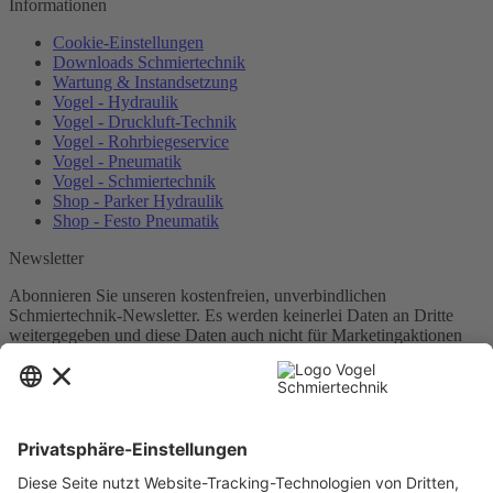
Informationen
Cookie-Einstellungen
Downloads Schmiertechnik
Wartung & Instandsetzung
Vogel - Hydraulik
Vogel - Druckluft-Technik
Vogel - Rohrbiegeservice
Vogel - Pneumatik
Vogel - Schmiertechnik
Shop - Parker Hydraulik
Shop - Festo Pneumatik
Newsletter
Abonnieren Sie unseren kostenfreien, unverbindlichen
Schmiertechnik-Newsletter. Es werden keinerlei Daten an Dritte
weitergegeben und diese Daten auch nicht für Marketingaktionen
zweckentfremdet.
Newsletter abonnieren
Ich habe die
Datenschutzbestimmungen
zur Kenntnis genommen.