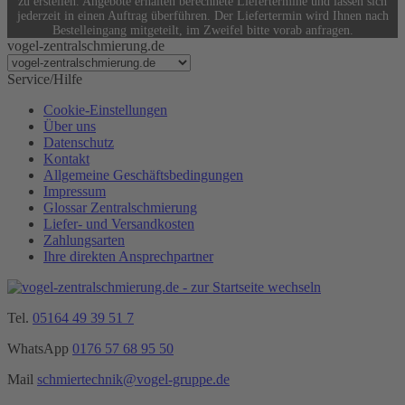
zu erstellen. Angebote erhalten berechnete Liefertermine und lassen sich
jederzeit in einen Auftrag überführen. Der Liefertermin wird Ihnen nach
Bestelleingang mitgeteilt, im Zweifel bitte vorab anfragen.
vogel-zentralschmierung.de
Service/Hilfe
Cookie-Einstellungen
Über uns
Datenschutz
Kontakt
Allgemeine Geschäftsbedingungen
Impressum
Glossar Zentralschmierung
Liefer- und Versandkosten
Zahlungsarten
Ihre direkten Ansprechpartner
Tel.
05164 49 39 51 7
WhatsApp
0176 57 68 95 50
Mail
schmiertechnik@vogel-gruppe.de