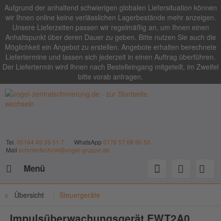
Aufgrund der anhaltend schwierigen globalen Liefersituation können
wir Ihnen online keine verlässlichen Lagerbestände mehr anzeigen.
Unsere Lieferzeiten passen wir regelmäßig an, um Ihnen einen
Anhaltspunkt über deren Dauer zu geben. Bitte nutzen Sie auch die
Möglichkeit ein Angebot zu erstellen. Angebote erhalten berechnete
Liefertermine und lassen sich jederzeit in einen Auftrag überführen.
Der Liefertermin wird Ihnen nach Bestelleingang mitgeteilt, im Zweifel
bitte vorab anfragen.
Tel.
05164 49 39 51 7
WhatsApp
0176 57 68 95 50
Mail
schmiertechnik@vogel-gruppe.de
Menü
Übersicht
Steuergeräte
Impulsüberwachungsgerät EWT2A0