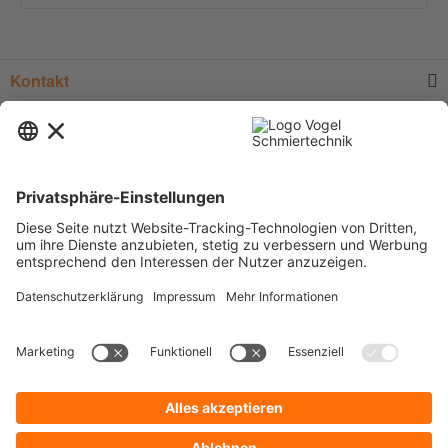
Kontakt
Service
Informationen
Newsletter
* Alle Preise verstehen sich zzgl.
Versandkosten
und Mehrwertsteuer, sofern
nicht anders beschrieben.
Zur Anzeige der für Sie gültigen Artikelpreise und der Möglichkeit zur
Direktbestellung, legen Sie bitte ein unverbindliches und kostenfreies
Kundenkonto an.
Cookie-Einstellungen
Über uns
Datenschutz
Kontakt