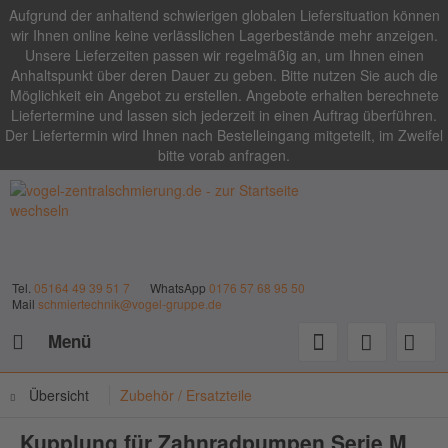
Aufgrund der anhaltend schwierigen globalen Liefersituation können
wir Ihnen online keine verlässlichen Lagerbestände mehr anzeigen.
Unsere Lieferzeiten passen wir regelmäßig an, um Ihnen einen
Anhaltspunkt über deren Dauer zu geben. Bitte nutzen Sie auch die
Möglichkeit ein Angebot zu erstellen. Angebote erhalten berechnete
Liefertermine und lassen sich jederzeit in einen Auftrag überführen.
Der Liefertermin wird Ihnen nach Bestelleingang mitgeteilt, im Zweifel
bitte vorab anfragen.
Tel.
05164 49 39 51 7
WhatsApp
0176 57 68 95 50
Mail
schmiertechnik@vogel-gruppe.de
Menü
Übersicht
Zubehör / Ersatzteile
Kupplung für Zahnradpumpen Serie M