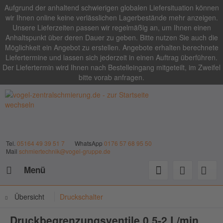
Aufgrund der anhaltend schwierigen globalen Liefersituation können
wir Ihnen online keine verlässlichen Lagerbestände mehr anzeigen.
Unsere Lieferzeiten passen wir regelmäßig an, um Ihnen einen
Anhaltspunkt über deren Dauer zu geben. Bitte nutzen Sie auch die
Möglichkeit ein Angebot zu erstellen. Angebote erhalten berechnete
Liefertermine und lassen sich jederzeit in einen Auftrag überführen.
Der Liefertermin wird Ihnen nach Bestelleingang mitgeteilt, im Zweifel
bitte vorab anfragen.
Tel.
05164 49 39 51 7
WhatsApp
0176 57 68 95 50
Mail
schmiertechnik@vogel-gruppe.de
Menü
Übersicht
Druckschalter
Druckbegrenzungsventile 0,5-2 L/min