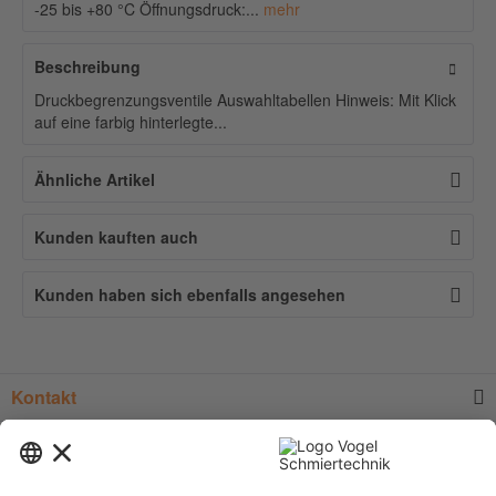
-25 bis +80 °C Öffnungsdruck:...
mehr
Beschreibung
Druckbegrenzungsventile Auswahltabellen Hinweis: Mit Klick
auf eine farbig hinterlegte...
Ähnliche Artikel
Kunden kauften auch
Kunden haben sich ebenfalls angesehen
Kontakt
Service
Informationen