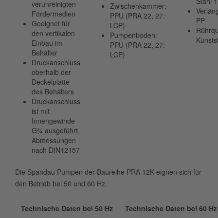
Stahl 
verunreinigten
Zwischenkammer:
Verlän
Fördermedien
PPU (PRA 22, 27:
PP
Geeignet für
LCP)
Rührqui
den vertikalen
Pumpenboden:
Kunstst
Einbau im
PPU (PRA 22, 27:
Behälter
LCP)
Druckanschluss
oberhalb der
Deckelplatte
des Behälters
Druckanschluss
ist mit
Innengewinde
G¾ ausgeführt,
Abmessungen
nach DIN12157
Die Spandau Pumpen der Baureihe PRA 12K eignen sich für
den Betrieb bei 50 und 60 Hz.
Technische Daten bei 50 Hz
Technische Daten bei 60 Hz