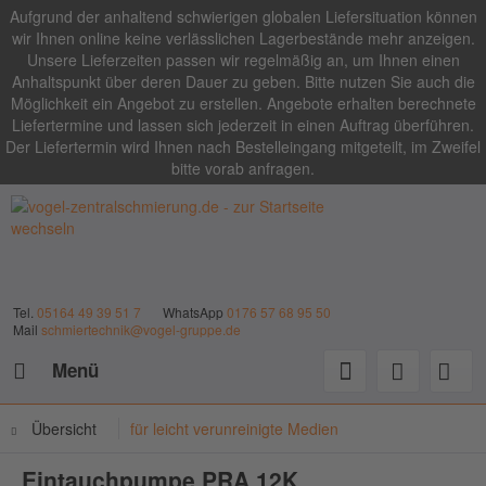
Aufgrund der anhaltend schwierigen globalen Liefersituation können
wir Ihnen online keine verlässlichen Lagerbestände mehr anzeigen.
Unsere Lieferzeiten passen wir regelmäßig an, um Ihnen einen
Anhaltspunkt über deren Dauer zu geben. Bitte nutzen Sie auch die
Möglichkeit ein Angebot zu erstellen. Angebote erhalten berechnete
Liefertermine und lassen sich jederzeit in einen Auftrag überführen.
Der Liefertermin wird Ihnen nach Bestelleingang mitgeteilt, im Zweifel
bitte vorab anfragen.
Tel.
05164 49 39 51 7
WhatsApp
0176 57 68 95 50
Mail
schmiertechnik@vogel-gruppe.de
Menü
Übersicht
für leicht verunreinigte Medien
Eintauchpumpe PRA 12K