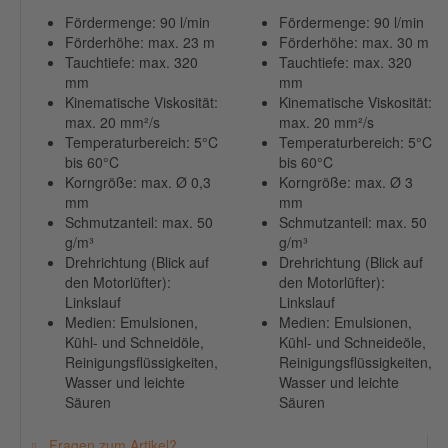
Fördermenge: 90 l/min
Fördermenge: 90 l/min
Förderhöhe: max. 23 m
Förderhöhe: max. 30 m
Tauchtiefe: max. 320
Tauchtiefe: max. 320
mm
mm
Kinematische Viskosität:
Kinematische Viskosität:
max. 20 mm²/s
max. 20 mm²/s
Temperaturbereich: 5°C
Temperaturbereich: 5°C
bis 60°C
bis 60°C
Korngröße: max. Ø 0,3
Korngröße: max. Ø 3
mm
mm
Schmutzanteil: max. 50
Schmutzanteil: max. 50
g/m³
g/m³
Drehrichtung (Blick auf
Drehrichtung (Blick auf
den Motorlüfter):
den Motorlüfter):
Linkslauf
Linkslauf
Medien: Emulsionen,
Medien: Emulsionen,
Kühl- und Schneidöle,
Kühl- und Schneideöle,
Reinigungsflüssigkeiten,
Reinigungsflüssigkeiten,
Wasser und leichte
Wasser und leichte
Säuren
Säuren
Fragen zum Artikel?