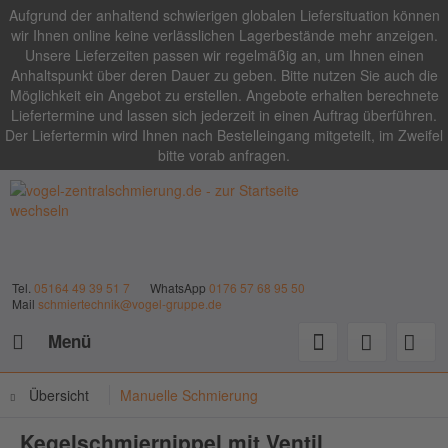
Aufgrund der anhaltend schwierigen globalen Liefersituation können
wir Ihnen online keine verlässlichen Lagerbestände mehr anzeigen.
Unsere Lieferzeiten passen wir regelmäßig an, um Ihnen einen
Anhaltspunkt über deren Dauer zu geben. Bitte nutzen Sie auch die
Möglichkeit ein Angebot zu erstellen. Angebote erhalten berechnete
Liefertermine und lassen sich jederzeit in einen Auftrag überführen.
Der Liefertermin wird Ihnen nach Bestelleingang mitgeteilt, im Zweifel
bitte vorab anfragen.
Tel.
05164 49 39 51 7
WhatsApp
0176 57 68 95 50
Mail
schmiertechnik@vogel-gruppe.de
Menü
Übersicht
Manuelle Schmierung
Kegelschmiernippel mit Ventil