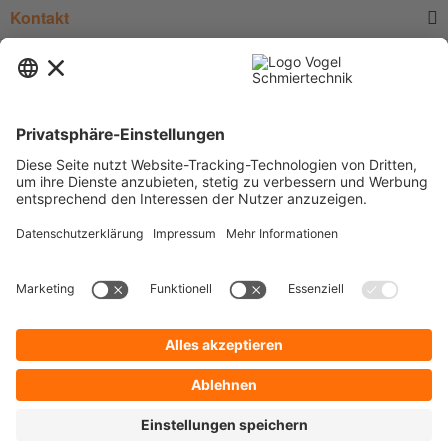
Kontakt
Service
Informationen
Newsletter
* Alle Preise verstehen sich zzgl.
Versandkosten
und Mehrwertsteuer, sofern
nicht anders beschrieben.
Zur Anzeige der für Sie gültigen Artikelpreise und der Möglichkeit zur
Direktbestellung, legen Sie bitte ein unverbindliches und kostenfreies
Kundenkonto an.
Cookie-Einstellungen
Über uns
Datenschutz
Kontakt
Allgemeine Geschäftsbedingungen
Impressum
Glossar Zentralschmierung
Liefer- und Versandkosten