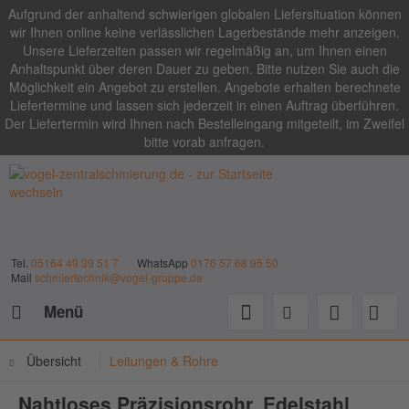
Aufgrund der anhaltend schwierigen globalen Liefersituation können
wir Ihnen online keine verlässlichen Lagerbestände mehr anzeigen.
Unsere Lieferzeiten passen wir regelmäßig an, um Ihnen einen
Anhaltspunkt über deren Dauer zu geben. Bitte nutzen Sie auch die
Möglichkeit ein Angebot zu erstellen. Angebote erhalten berechnete
Liefertermine und lassen sich jederzeit in einen Auftrag überführen.
Der Liefertermin wird Ihnen nach Bestelleingang mitgeteilt, im Zweifel
bitte vorab anfragen.
Tel.
05164 49 39 51 7
WhatsApp
0176 57 68 95 50
Mail
schmiertechnik@vogel-gruppe.de
Menü
Übersicht
Leitungen & Rohre
Nahtloses Präzisionsrohr, Edelstahl