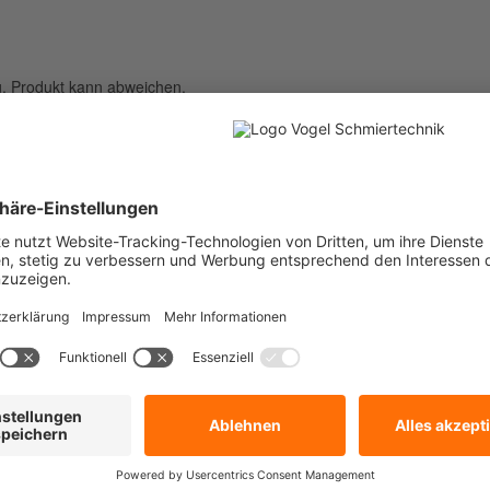
ng, Produkt kann abweichen.
faser
n 410-612-MS
bitte gesondert bestellen.