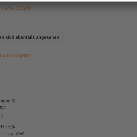
e 1-9420-DE 2014
n sich ebenfalls angesehen
aube für
nge
12
R / Stk.
sten
zzgl. MwSt.