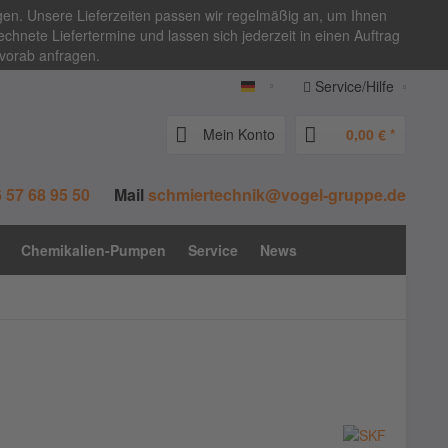
igen. Unsere Lieferzeiten passen wir regelmäßig an, um Ihnen
chnete Liefertermine und lassen sich jederzeit in einen Auftrag
 vorab anfragen.
Service/Hilfe
vogel-zentralschmierung.de
Mein Konto
0,00 € *
 57 68 95 50
Mail
schmiertechnik@vogel-gruppe.de
Chemikalien-Pumpen
Service
News