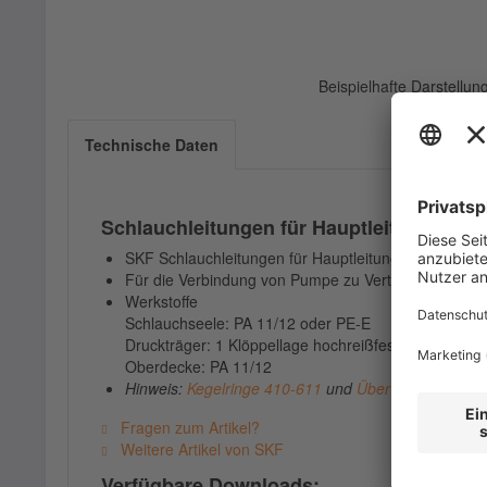
Beispielhafte Darstellu
Technische Daten
Schlauchleitungen für Hauptleitungen
SKF Schlauchleitungen für Hauptleitungen
Für die Verbindung von Pumpe zu Verteiler
Werkstoffe
Schlauchseele: PA 11/12 oder PE-E
Druckträger: 1 Klöppellage hochreißfester Synthese
Oberdecke: PA 11/12
Hinweis:
Kegelringe 410-611
und
Überwurfschraube
Fragen zum Artikel?
Weitere Artikel von SKF
Verfügbare Downloads: