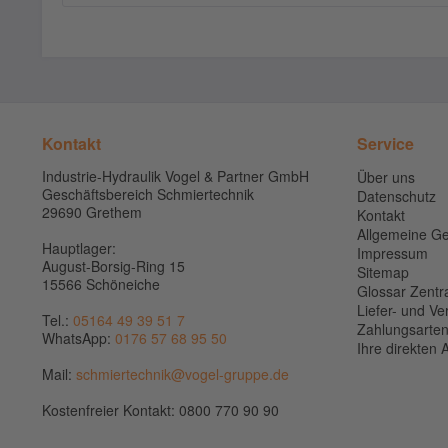
Kontakt
Service
Industrie-Hydraulik Vogel & Partner GmbH
Über uns
Geschäftsbereich Schmiertechnik
Datenschutz
29690 Grethem
Kontakt
Allgemeine G
Hauptlager:
Impressum
August-Borsig-Ring 15
Sitemap
15566 Schöneiche
Glossar Zentr
Liefer- und V
Tel.:
05164 49 39 51 7
Zahlungsarte
WhatsApp:
0176 57 68 95 50
Ihre direkten
Mail:
schmiertechnik@vogel-gruppe.de
Kostenfreier Kontakt: 0800 770 90 90