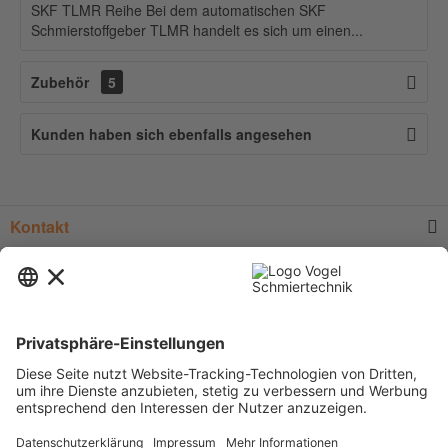
SKF TLMR Reihe Bei dem automatischen SKF
Schmierstoffgeber TLMR handelt es sich um einen...
Zubehör
5
Kunden haben sich ebenfalls angesehen
Kontakt
Service
Informationen
Newsletter
* Alle Preise verstehen sich zzgl.
Versandkosten
und Mehrwertsteuer, sofern