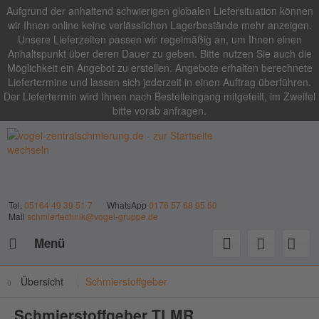
Aufgrund der anhaltend schwierigen globalen Liefersituation können
wir Ihnen online keine verlässlichen Lagerbestände mehr anzeigen.
Unsere Lieferzeiten passen wir regelmäßig an, um Ihnen einen
Anhaltspunkt über deren Dauer zu geben. Bitte nutzen Sie auch die
Möglichkeit ein Angebot zu erstellen. Angebote erhalten berechnete
Liefertermine und lassen sich jederzeit in einen Auftrag überführen.
Der Liefertermin wird Ihnen nach Bestelleingang mitgeteilt, im Zweifel
bitte vorab anfragen.
Tel.
05164 49 39 51 7
WhatsApp
0176 57 68 95 50
Mail
schmiertechnik@vogel-gruppe.de
Menü
Übersicht
Schmierstoffgeber
Schmierstoffgeber TLMR