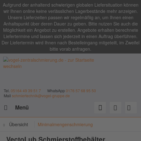
Aufgrund der anhaltend schwierigen globalen Liefersituation können
wir Ihnen online keine verlässlichen Lagerbestände mehr anzeigen.
Unsere Lieferzeiten passen wir regelmäßig an, um Ihnen einen
Anhaltspunkt über deren Dauer zu geben. Bitte nutzen Sie auch die
Möglichkeit ein Angebot zu erstellen. Angebote erhalten berechnete
Liefertermine und lassen sich jederzeit in einen Auftrag überführen.
Der Liefertermin wird Ihnen nach Bestelleingang mitgeteilt, im Zweifel
bitte vorab anfragen.
Tel.
05164 49 39 51 7
WhatsApp
0176 57 68 95 50
Mail
schmiertechnik@vogel-gruppe.de
Menü
Übersicht
Minimalmengenschmierung
VectoLub Schmierstoffbehälter