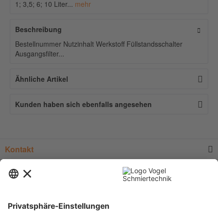
1; 3,5; 6; 10 Liter...
mehr
Beschreibung
Bestellnummer Nutzinhalt Werkstoff Füllstandsschalter
Ausgangsfilter...
Ähnliche Artikel
Kunden haben sich ebenfalls angesehen
Kontakt
Service
Informationen
Newsletter