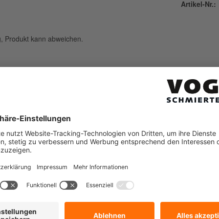
Artikel-Nr.:
ng, Produkt kann abweichen.
raubung: Ø 2,5mm oder Ø 4mm