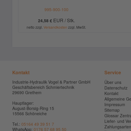
995-900-100
EUR / Stk.
24,58 €
netto zzgl.
Versandkosten
zzgl. MwSt.
Kontakt
Service
Industrie-Hydraulik Vogel & Partner GmbH
Über uns
Geschäftsbereich Schmiertechnik
Datenschutz
29690 Grethem
Kontakt
Allgemeine G
Hauptlager:
Impressum
August-Borsig-Ring 15
Sitemap
15566 Schöneiche
Glossar Zentr
Liefer- und V
Tel.:
05164 49 39 51 7
Zahlungsarte
WhatsApp:
0176 57 68 95 50