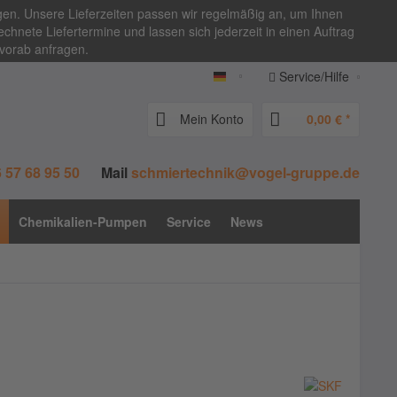
igen. Unsere Lieferzeiten passen wir regelmäßig an, um Ihnen
chnete Liefertermine und lassen sich jederzeit in einen Auftrag
 vorab anfragen.
Service/Hilfe
vogel-zentralschmierung.de
Mein Konto
0,00 € *
 57 68 95 50
Mail
schmiertechnik@vogel-gruppe.de
Chemikalien-Pumpen
Service
News