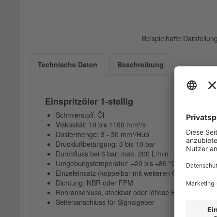
Beispielhafte Darstellu
Technische Daten
Beschreibung
Einspritzöler 1-stellig
Schmierstoff: Öl
Viskosität: 10 bis 1100 mm²/s
Dosiermenge: 3 - 30 mm³/Hub
Druckluftbetätigung: 3 bis 10 bar
Durchfluss bei 6 bar: max. 200 L/min
Umgebungstemperatur: –20 bis +80 °C
Einzeleinsatz (koppelbar mit weiteren Ölern)
Dichtung: NBR oder FPM
Rohranschluss, steckbar oder lötlose Rohrversch
Seitenanschluss für Signalgeber