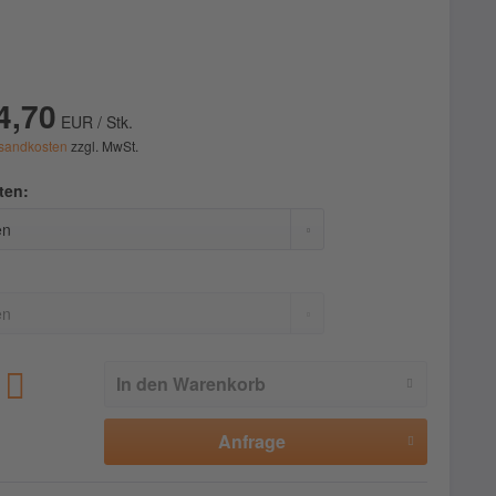
4,70
EUR / Stk.
sandkosten
zzgl. MwSt.
ten:
:
In den
Warenkorb
Anfrage