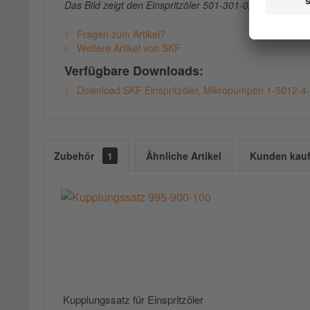
Das Bild zeigt den Einspritzöler 501-301-024-VS: 1-ste
Fragen zum Artikel?
Weitere Artikel von SKF
Verfügbare Downloads:
Download SKF Einspritzöler, Mikropumpen 1-5012-4
Zubehör
1
Ähnliche Artikel
Kunden kauf
Kupplungssatz für Einspritzöler