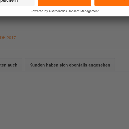
llig, NBR-Dichtung und Steckanschluss für RohrØ 4mm.
-DE 2017
ten auch
Kunden haben sich ebenfalls angesehen