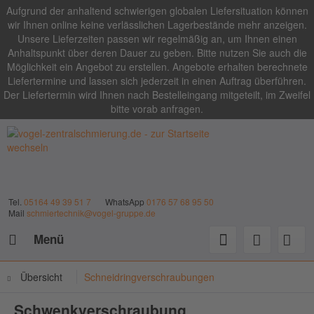
Aufgrund der anhaltend schwierigen globalen Liefersituation können
wir Ihnen online keine verlässlichen Lagerbestände mehr anzeigen.
Unsere Lieferzeiten passen wir regelmäßig an, um Ihnen einen
Anhaltspunkt über deren Dauer zu geben. Bitte nutzen Sie auch die
Möglichkeit ein Angebot zu erstellen. Angebote erhalten berechnete
Liefertermine und lassen sich jederzeit in einen Auftrag überführen.
Der Liefertermin wird Ihnen nach Bestelleingang mitgeteilt, im Zweifel
bitte vorab anfragen.
Tel.
05164 49 39 51 7
WhatsApp
0176 57 68 95 50
Mail
schmiertechnik@vogel-gruppe.de
Menü
Übersicht
Schneidringverschraubungen
Schwenkverschraubung