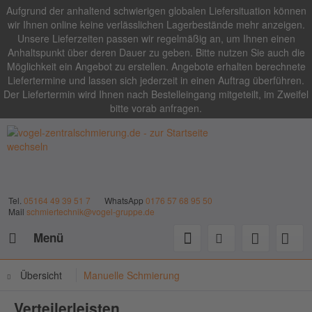
Aufgrund der anhaltend schwierigen globalen Liefersituation können
wir Ihnen online keine verlässlichen Lagerbestände mehr anzeigen.
Unsere Lieferzeiten passen wir regelmäßig an, um Ihnen einen
Anhaltspunkt über deren Dauer zu geben. Bitte nutzen Sie auch die
Möglichkeit ein Angebot zu erstellen. Angebote erhalten berechnete
Liefertermine und lassen sich jederzeit in einen Auftrag überführen.
Der Liefertermin wird Ihnen nach Bestelleingang mitgeteilt, im Zweifel
bitte vorab anfragen.
Tel.
05164 49 39 51 7
WhatsApp
0176 57 68 95 50
Mail
schmiertechnik@vogel-gruppe.de
Menü
Übersicht
Manuelle Schmierung
Verteilerleisten