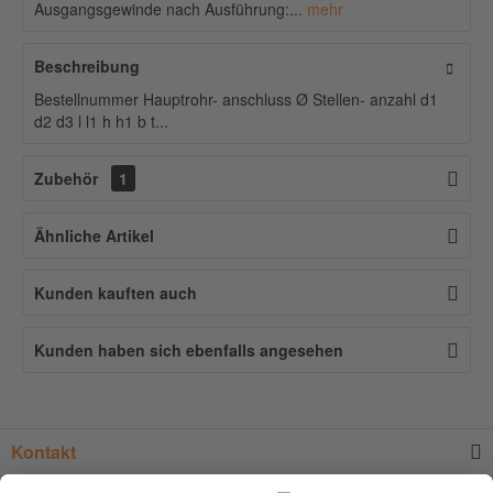
Ausgangsgewinde nach Ausführung:...
mehr
Beschreibung
Bestellnummer Hauptrohr- anschluss Ø Stellen- anzahl d1
d2 d3 l l1 h h1 b t...
Zubehör
1
Ähnliche Artikel
Kunden kauften auch
Kunden haben sich ebenfalls angesehen
Kontakt